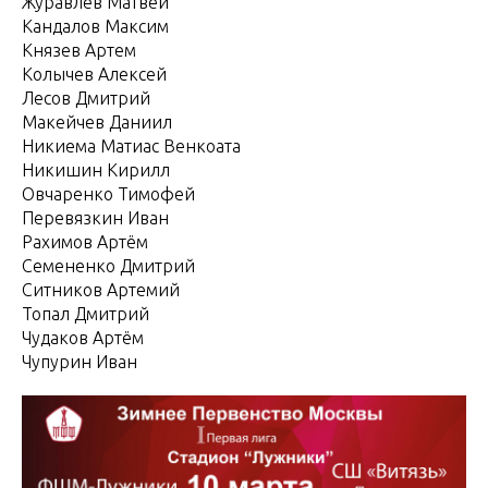
Журавлев Матвей
Кандалов Максим
Князев Артем
Колычев Алексей
Лесов Дмитрий
Макейчев Даниил
Никиема Матиас Венкоата
Никишин Кирилл
Овчаренко Тимофей
Перевязкин Иван
Рахимов Артём
Семененко Дмитрий
Ситников Артемий
Топал Дмитрий
Чудаков Артём
Чупурин Иван