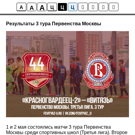
A
A
Новости
A
Ц
Ц
Ц
Результаты 3 тура Первенства Москвы
1 и 2 мая состоялись матчи 3 тура Первенства
Москвы среди спортивных школ (Третья лига). Второе