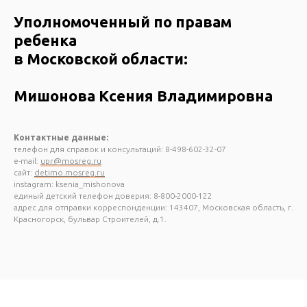
Уполномоченный по правам
ребенка
в Московской области:
Мишонова Ксения Владимировна
Контактные данные:
телефон для справок и консультаций: 8-498-602-32-07
e-mail:
upr@mosreg.ru
сайт:
detimo.mosreg.ru
instagram: ksenia_mishonova
единый детский телефон доверия: 8-800-2000-122
адрес для отправки корреспонденции: 143407, Московская область, г.
Красногорск, бульвар Строителей, д.1.