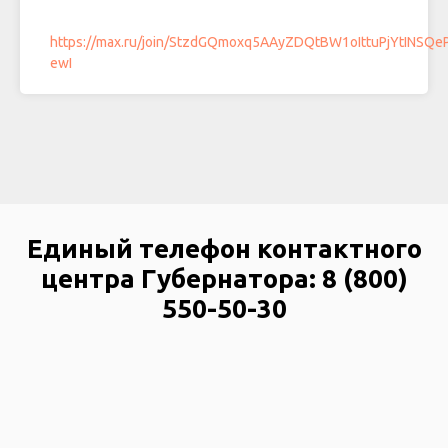
https://max.ru/join/StzdGQmoxq5AAyZDQtBW1oIttuPjYtINSQe
ewI
Единый телефон контактного
центра Губернатора: 8 (800)
550-50-30