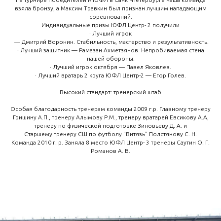
взяла бронзу, а Максим Травкин был признан лучшим нападающим
соревнований.
Индивидуальные призы ЮФЛ Центр- 2 получили
· Лучший игрок
— Дмитрий Воронин. Стабильность, мастерство и результативность.
· Лучший защитник — Рамазан Ахметзянов. Непробиваемая стена
нашей обороны.
· Лучший игрок октября — Павел Яковлев.
· Лучший вратарь 2 круга ЮФЛ Центр-2 — Егор Голев.
Высокий стандарт: тренерский штаб
Особая благодарность тренерам команды 2009 г.р. Главному тренеру
Гришину А.П., тренеру Алымову Р.М., тренеру вратарей Евсикову А.А,
тренеру по физической подготовке Зиновьеву Д. А. и
Старшему тренеру СШ по футболу "Витязь" Полстянову С. Н.
Команда 2010 г. р. Заняла 8 место ЮФЛ Центр- 3 тренеры Саутин О. Г.
Романов А. В.