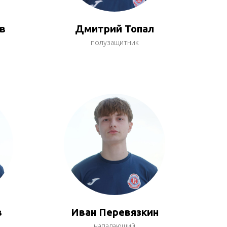
в
Дмитрий Топал
полузащитник
в
Иван Перевязкин
нападающий