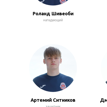
Роланд Шивеоби
нападающий
Артемий Ситников
Дм
защитник