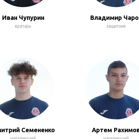
Иван Чупурин
Владимир Чаро
вратарь
защитник
итрий Семененко
Артем Рахимо
нападающий
нападающий